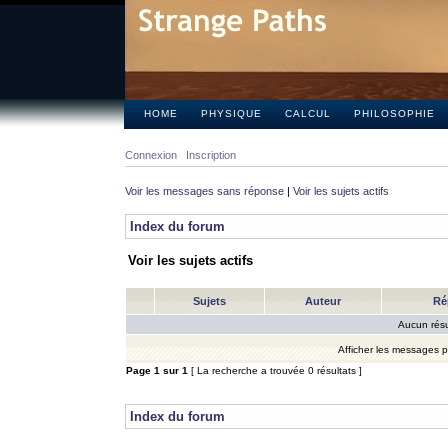
HOME
PHYSIQUE
CALCUL
PHILOSOPHIE
Connexion
Inscription
Voir les messages sans réponse
|
Voir les sujets actifs
Index du forum
Voir les sujets actifs
Sujets
Auteur
Ré
Aucun résu
Afficher les messages 
Page
1
sur
1
[ La recherche a trouvée 0 résultats ]
Index du forum