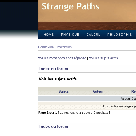
HOME
PHYSIQUE
CALCUL
PHILOSOPHIE
Connexion
Inscription
Voir les messages sans réponse
|
Voir les sujets actifs
Index du forum
Voir les sujets actifs
Sujets
Auteur
Ré
Aucun résu
Afficher les messages 
Page
1
sur
1
[ La recherche a trouvée 0 résultats ]
Index du forum