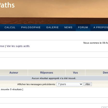
CALCUL
PHILOSOPHIE
GALERIE
NEWS
FORUM
A PROPO
Nous sommes le 09 A
onse
|
Voir les sujets actifs
Auteur
Réponses
Vus
Der
Aucun résultat approprié n’a été trouvé.
Afficher les messages précédents:
trouvée 0 résultats ]