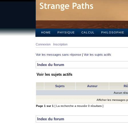
HOME
PHYSIQUE
CALCUL
PHILOSOPHIE
Connexion
Inscription
Voir les messages sans réponse
|
Voir les sujets actifs
Index du forum
Voir les sujets actifs
Sujets
Auteur
Ré
Aucun résu
Afficher les messages 
Page
1
sur
1
[ La recherche a trouvée 0 résultats ]
Index du forum