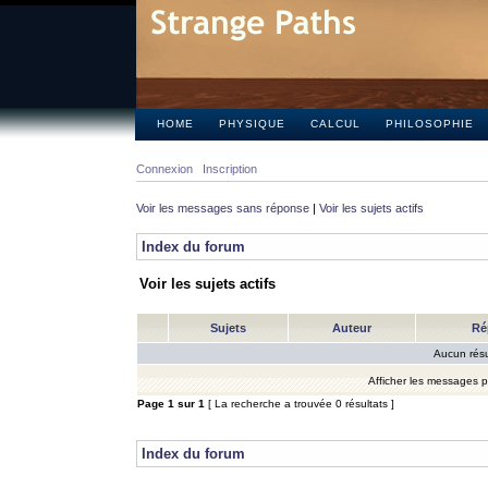
HOME
PHYSIQUE
CALCUL
PHILOSOPHIE
Connexion
Inscription
Voir les messages sans réponse
|
Voir les sujets actifs
Index du forum
Voir les sujets actifs
Sujets
Auteur
Ré
Aucun résu
Afficher les messages 
Page
1
sur
1
[ La recherche a trouvée 0 résultats ]
Index du forum