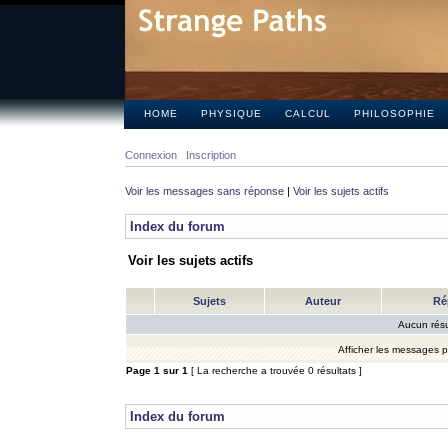
HOME
PHYSIQUE
CALCUL
PHILOSOPHIE
Connexion
Inscription
Voir les messages sans réponse
|
Voir les sujets actifs
Index du forum
Voir les sujets actifs
Sujets
Auteur
Ré
Aucun résu
Afficher les messages 
Page
1
sur
1
[ La recherche a trouvée 0 résultats ]
Index du forum