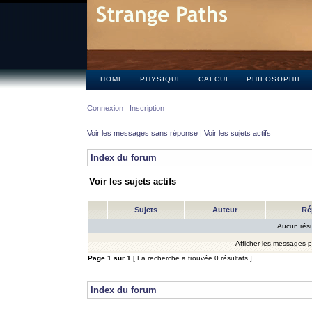
HOME
PHYSIQUE
CALCUL
PHILOSOPHIE
Connexion
Inscription
Voir les messages sans réponse
|
Voir les sujets actifs
Index du forum
Voir les sujets actifs
Sujets
Auteur
Ré
Aucun résu
Afficher les messages 
Page
1
sur
1
[ La recherche a trouvée 0 résultats ]
Index du forum