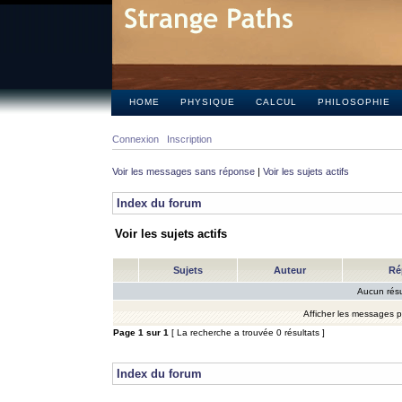
HOME
PHYSIQUE
CALCUL
PHILOSOPHIE
Connexion
Inscription
Voir les messages sans réponse
|
Voir les sujets actifs
Index du forum
Voir les sujets actifs
Sujets
Auteur
Ré
Aucun résu
Afficher les messages 
Page
1
sur
1
[ La recherche a trouvée 0 résultats ]
Index du forum