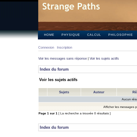
HOME
PHYSIQUE
CALCUL
PHILOSOPHIE
Connexion
Inscription
Voir les messages sans réponse
|
Voir les sujets actifs
Index du forum
Voir les sujets actifs
Sujets
Auteur
Ré
Aucun résu
Afficher les messages 
Page
1
sur
1
[ La recherche a trouvée 0 résultats ]
Index du forum