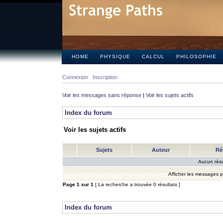
HOME
PHYSIQUE
CALCUL
PHILOSOPHIE
Connexion
Inscription
Voir les messages sans réponse
|
Voir les sujets actifs
Index du forum
Voir les sujets actifs
Sujets
Auteur
Ré
Aucun résu
Afficher les messages 
Page
1
sur
1
[ La recherche a trouvée 0 résultats ]
Index du forum