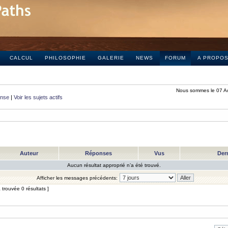
CALCUL
PHILOSOPHIE
GALERIE
NEWS
FORUM
A PROPO
Nous sommes le 07 A
onse
|
Voir les sujets actifs
Auteur
Réponses
Vus
Der
Aucun résultat approprié n’a été trouvé.
Afficher les messages précédents:
trouvée 0 résultats ]