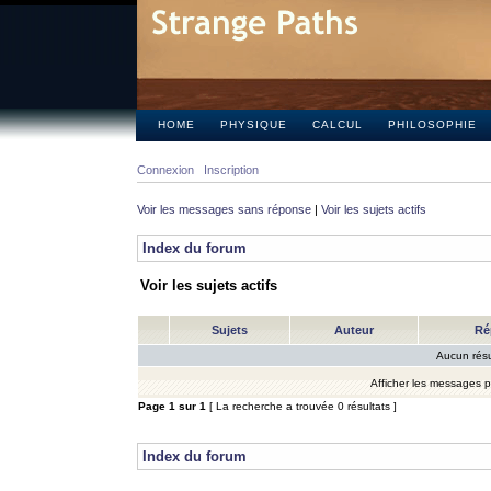
HOME
PHYSIQUE
CALCUL
PHILOSOPHIE
Connexion
Inscription
Voir les messages sans réponse
|
Voir les sujets actifs
Index du forum
Voir les sujets actifs
Sujets
Auteur
Ré
Aucun résu
Afficher les messages 
Page
1
sur
1
[ La recherche a trouvée 0 résultats ]
Index du forum