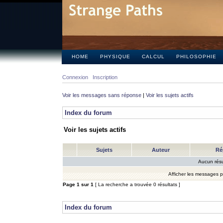
HOME
PHYSIQUE
CALCUL
PHILOSOPHIE
Connexion
Inscription
Voir les messages sans réponse
|
Voir les sujets actifs
Index du forum
Voir les sujets actifs
Sujets
Auteur
Ré
Aucun résu
Afficher les messages 
Page
1
sur
1
[ La recherche a trouvée 0 résultats ]
Index du forum