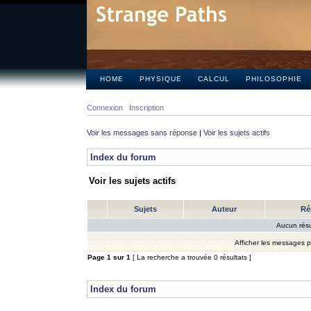
HOME
PHYSIQUE
CALCUL
PHILOSOPHIE
Connexion
Inscription
Voir les messages sans réponse
|
Voir les sujets actifs
Index du forum
Voir les sujets actifs
Sujets
Auteur
Ré
Aucun résu
Afficher les messages 
Page
1
sur
1
[ La recherche a trouvée 0 résultats ]
Index du forum