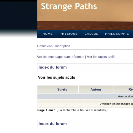
HOME
PHYSIQUE
CALCUL
PHILOSOPHIE
Connexion
Inscription
Voir les messages sans réponse
|
Voir les sujets actifs
Index du forum
Voir les sujets actifs
Sujets
Auteur
Ré
Aucun résu
Afficher les messages 
Page
1
sur
1
[ La recherche a trouvée 0 résultats ]
Index du forum