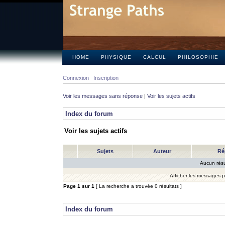
HOME
PHYSIQUE
CALCUL
PHILOSOPHIE
Connexion
Inscription
Voir les messages sans réponse
|
Voir les sujets actifs
Index du forum
Voir les sujets actifs
Sujets
Auteur
Ré
Aucun résu
Afficher les messages 
Page
1
sur
1
[ La recherche a trouvée 0 résultats ]
Index du forum