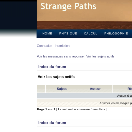
HOME
PHYSIQUE
CALCUL
PHILOSOPHIE
Connexion
Inscription
Voir les messages sans réponse
|
Voir les sujets actifs
Index du forum
Voir les sujets actifs
Sujets
Auteur
Ré
Aucun résu
Afficher les messages 
Page
1
sur
1
[ La recherche a trouvée 0 résultats ]
Index du forum