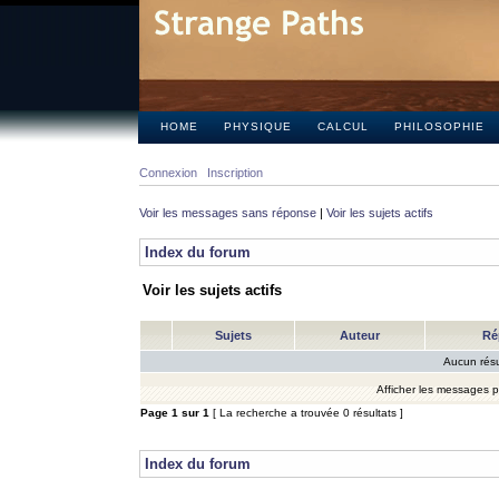
HOME
PHYSIQUE
CALCUL
PHILOSOPHIE
Connexion
Inscription
Voir les messages sans réponse
|
Voir les sujets actifs
Index du forum
Voir les sujets actifs
Sujets
Auteur
Ré
Aucun résu
Afficher les messages 
Page
1
sur
1
[ La recherche a trouvée 0 résultats ]
Index du forum