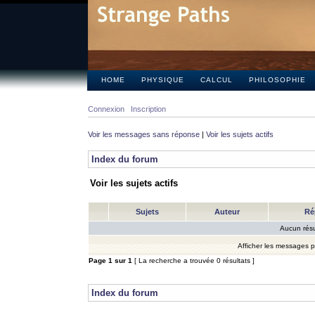
HOME
PHYSIQUE
CALCUL
PHILOSOPHIE
Connexion
Inscription
Voir les messages sans réponse
|
Voir les sujets actifs
Index du forum
Voir les sujets actifs
Sujets
Auteur
Ré
Aucun résu
Afficher les messages 
Page
1
sur
1
[ La recherche a trouvée 0 résultats ]
Index du forum