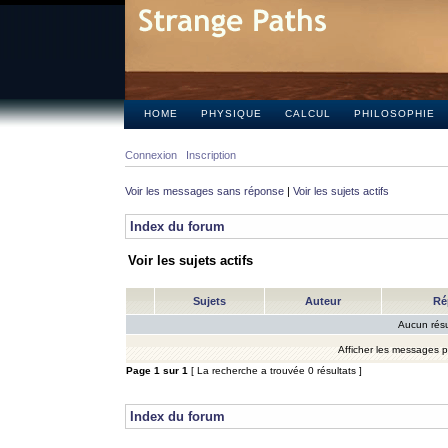
HOME
PHYSIQUE
CALCUL
PHILOSOPHIE
Connexion
Inscription
Voir les messages sans réponse
|
Voir les sujets actifs
Index du forum
Voir les sujets actifs
Sujets
Auteur
Ré
Aucun résu
Afficher les messages 
Page
1
sur
1
[ La recherche a trouvée 0 résultats ]
Index du forum