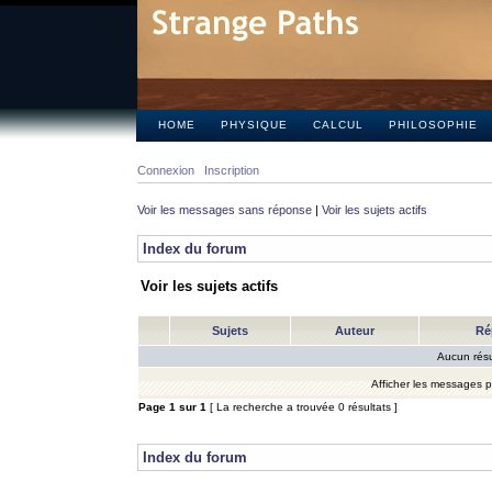
HOME
PHYSIQUE
CALCUL
PHILOSOPHIE
Connexion
Inscription
Voir les messages sans réponse
|
Voir les sujets actifs
Index du forum
Voir les sujets actifs
Sujets
Auteur
Ré
Aucun résu
Afficher les messages 
Page
1
sur
1
[ La recherche a trouvée 0 résultats ]
Index du forum