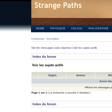
HOME
PHYSIQUE
CALCUL
PHILOSOPHIE
Connexion
Inscription
Voir les messages sans réponse
|
Voir les sujets actifs
Index du forum
Voir les sujets actifs
Sujets
Auteur
Ré
Aucun résu
Afficher les messages 
Page
1
sur
1
[ La recherche a trouvée 0 résultats ]
Index du forum