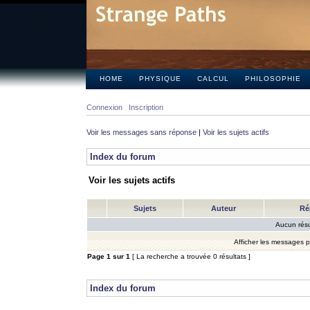
HOME
PHYSIQUE
CALCUL
PHILOSOPHIE
Connexion
Inscription
Voir les messages sans réponse
|
Voir les sujets actifs
Index du forum
Voir les sujets actifs
Sujets
Auteur
Ré
Aucun résu
Afficher les messages 
Page
1
sur
1
[ La recherche a trouvée 0 résultats ]
Index du forum