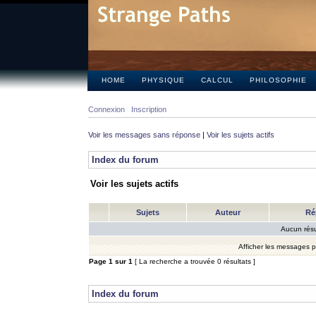
HOME
PHYSIQUE
CALCUL
PHILOSOPHIE
Connexion
Inscription
Voir les messages sans réponse
|
Voir les sujets actifs
Index du forum
Voir les sujets actifs
Sujets
Auteur
Ré
Aucun résu
Afficher les messages 
Page
1
sur
1
[ La recherche a trouvée 0 résultats ]
Index du forum