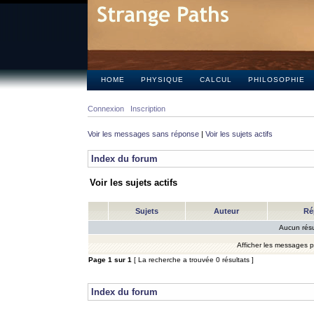
HOME
PHYSIQUE
CALCUL
PHILOSOPHIE
Connexion
Inscription
Voir les messages sans réponse
|
Voir les sujets actifs
Index du forum
Voir les sujets actifs
Sujets
Auteur
Ré
Aucun résu
Afficher les messages 
Page
1
sur
1
[ La recherche a trouvée 0 résultats ]
Index du forum