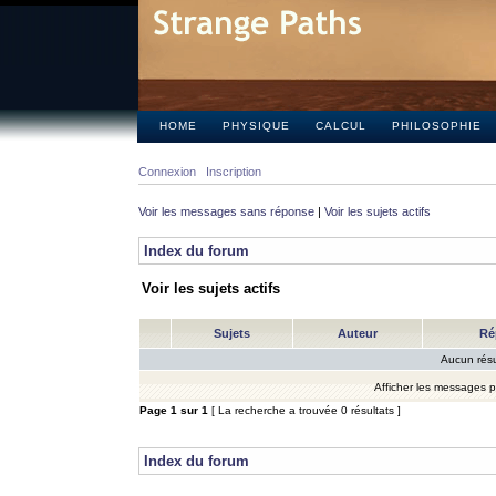
HOME
PHYSIQUE
CALCUL
PHILOSOPHIE
Connexion
Inscription
Voir les messages sans réponse
|
Voir les sujets actifs
Index du forum
Voir les sujets actifs
Sujets
Auteur
Ré
Aucun résu
Afficher les messages 
Page
1
sur
1
[ La recherche a trouvée 0 résultats ]
Index du forum