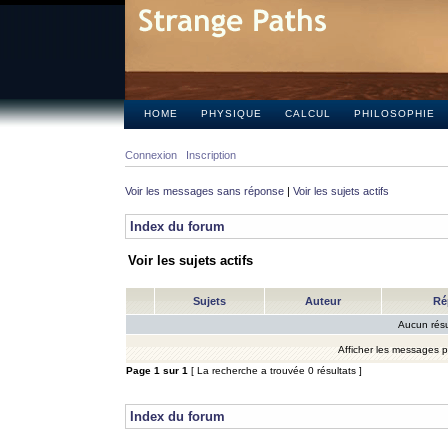
HOME
PHYSIQUE
CALCUL
PHILOSOPHIE
Connexion
Inscription
Voir les messages sans réponse
|
Voir les sujets actifs
Index du forum
Voir les sujets actifs
Sujets
Auteur
Ré
Aucun résu
Afficher les messages 
Page
1
sur
1
[ La recherche a trouvée 0 résultats ]
Index du forum