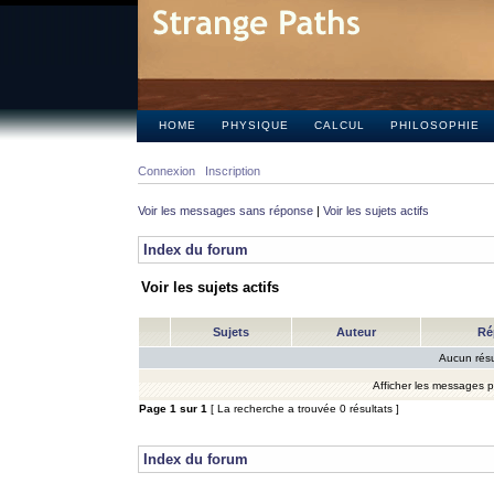
HOME
PHYSIQUE
CALCUL
PHILOSOPHIE
Connexion
Inscription
Voir les messages sans réponse
|
Voir les sujets actifs
Index du forum
Voir les sujets actifs
Sujets
Auteur
Ré
Aucun résu
Afficher les messages 
Page
1
sur
1
[ La recherche a trouvée 0 résultats ]
Index du forum