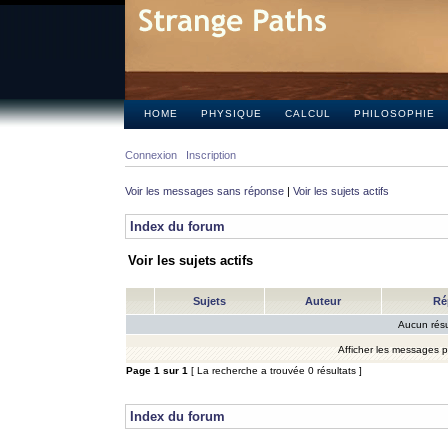
HOME
PHYSIQUE
CALCUL
PHILOSOPHIE
Connexion
Inscription
Voir les messages sans réponse
|
Voir les sujets actifs
Index du forum
Voir les sujets actifs
Sujets
Auteur
Ré
Aucun résu
Afficher les messages 
Page
1
sur
1
[ La recherche a trouvée 0 résultats ]
Index du forum