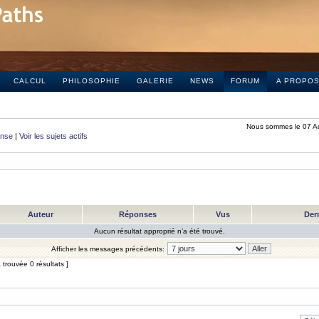
CALCUL
PHILOSOPHIE
GALERIE
NEWS
FORUM
A PROPO
Nous sommes le 07 A
onse
|
Voir les sujets actifs
Auteur
Réponses
Vus
Der
Aucun résultat approprié n’a été trouvé.
Afficher les messages précédents:
trouvée 0 résultats ]