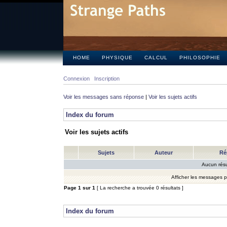
HOME
PHYSIQUE
CALCUL
PHILOSOPHIE
Connexion
Inscription
Voir les messages sans réponse
|
Voir les sujets actifs
Index du forum
Voir les sujets actifs
Sujets
Auteur
Ré
Aucun résu
Afficher les messages 
Page
1
sur
1
[ La recherche a trouvée 0 résultats ]
Index du forum