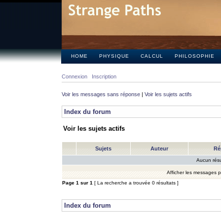
HOME
PHYSIQUE
CALCUL
PHILOSOPHIE
Connexion
Inscription
Voir les messages sans réponse
|
Voir les sujets actifs
Index du forum
Voir les sujets actifs
Sujets
Auteur
Ré
Aucun résu
Afficher les messages 
Page
1
sur
1
[ La recherche a trouvée 0 résultats ]
Index du forum