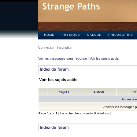
HOME
PHYSIQUE
CALCUL
PHILOSOPHIE
Connexion
Inscription
Voir les messages sans réponse
|
Voir les sujets actifs
Index du forum
Voir les sujets actifs
Sujets
Auteur
Ré
Aucun résu
Afficher les messages 
Page
1
sur
1
[ La recherche a trouvée 0 résultats ]
Index du forum