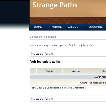
HOME
PHYSIQUE
CALCUL
PHILOSOPHIE
Connexion
Inscription
Voir les messages sans réponse
|
Voir les sujets actifs
Index du forum
Voir les sujets actifs
Sujets
Auteur
Ré
Aucun résu
Afficher les messages 
Page
1
sur
1
[ La recherche a trouvée 0 résultats ]
Index du forum