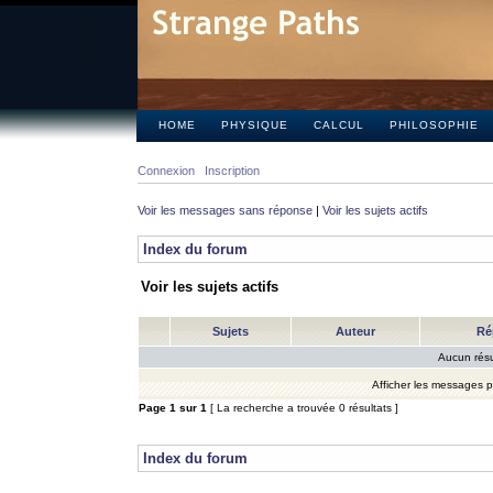
HOME
PHYSIQUE
CALCUL
PHILOSOPHIE
Connexion
Inscription
Voir les messages sans réponse
|
Voir les sujets actifs
Index du forum
Voir les sujets actifs
Sujets
Auteur
Ré
Aucun résu
Afficher les messages 
Page
1
sur
1
[ La recherche a trouvée 0 résultats ]
Index du forum