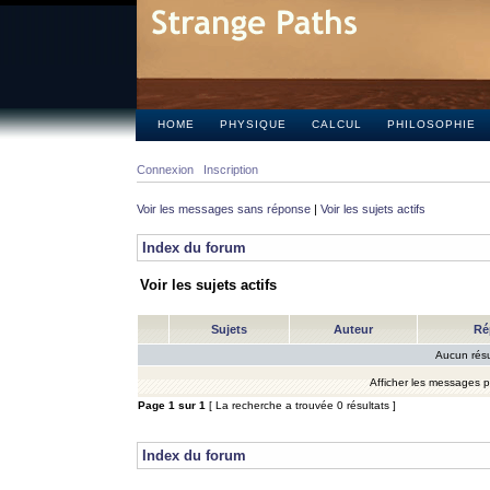
HOME
PHYSIQUE
CALCUL
PHILOSOPHIE
Connexion
Inscription
Voir les messages sans réponse
|
Voir les sujets actifs
Index du forum
Voir les sujets actifs
Sujets
Auteur
Ré
Aucun résu
Afficher les messages 
Page
1
sur
1
[ La recherche a trouvée 0 résultats ]
Index du forum