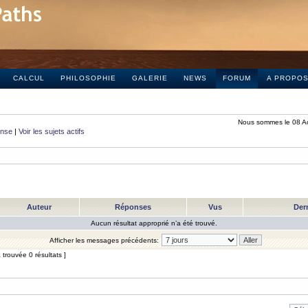
CALCUL
PHILOSOPHIE
GALERIE
NEWS
FORUM
A PROPO
Nous sommes le 08 A
onse
|
Voir les sujets actifs
Auteur
Réponses
Vus
Der
Aucun résultat approprié n’a été trouvé.
Afficher les messages précédents:
trouvée 0 résultats ]