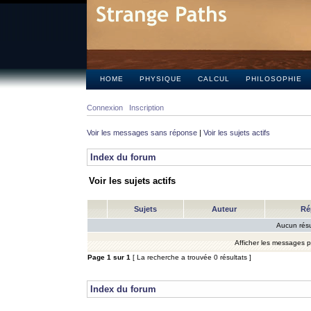
HOME
PHYSIQUE
CALCUL
PHILOSOPHIE
Connexion
Inscription
Voir les messages sans réponse
|
Voir les sujets actifs
Index du forum
Voir les sujets actifs
Sujets
Auteur
Ré
Aucun résu
Afficher les messages 
Page
1
sur
1
[ La recherche a trouvée 0 résultats ]
Index du forum