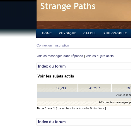
HOME
PHYSIQUE
CALCUL
PHILOSOPHIE
Connexion
Inscription
Voir les messages sans réponse
|
Voir les sujets actifs
Index du forum
Voir les sujets actifs
Sujets
Auteur
Ré
Aucun résu
Afficher les messages 
Page
1
sur
1
[ La recherche a trouvée 0 résultats ]
Index du forum