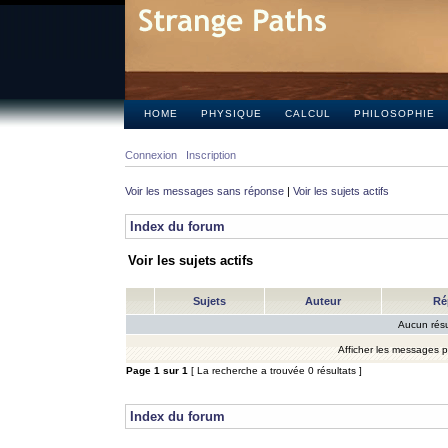
HOME
PHYSIQUE
CALCUL
PHILOSOPHIE
Connexion
Inscription
Voir les messages sans réponse
|
Voir les sujets actifs
Index du forum
Voir les sujets actifs
Sujets
Auteur
Ré
Aucun résu
Afficher les messages 
Page
1
sur
1
[ La recherche a trouvée 0 résultats ]
Index du forum