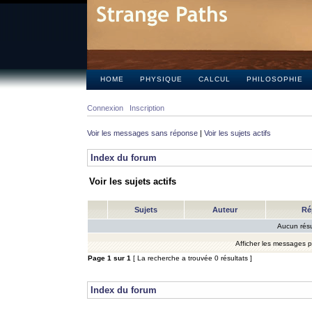
HOME
PHYSIQUE
CALCUL
PHILOSOPHIE
Connexion
Inscription
Voir les messages sans réponse
|
Voir les sujets actifs
Index du forum
Voir les sujets actifs
Sujets
Auteur
Ré
Aucun résu
Afficher les messages 
Page
1
sur
1
[ La recherche a trouvée 0 résultats ]
Index du forum