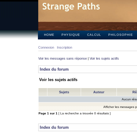
HOME
PHYSIQUE
CALCUL
PHILOSOPHIE
Connexion
Inscription
Voir les messages sans réponse
|
Voir les sujets actifs
Index du forum
Voir les sujets actifs
Sujets
Auteur
Ré
Aucun résu
Afficher les messages 
Page
1
sur
1
[ La recherche a trouvée 0 résultats ]
Index du forum