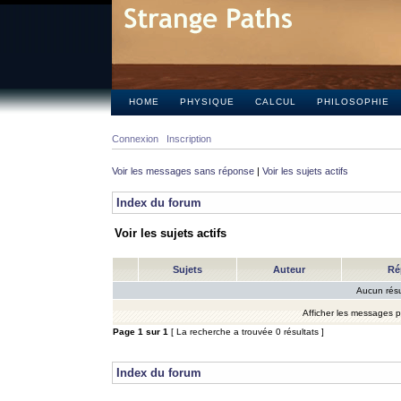
HOME
PHYSIQUE
CALCUL
PHILOSOPHIE
Connexion
Inscription
Voir les messages sans réponse
|
Voir les sujets actifs
Index du forum
Voir les sujets actifs
Sujets
Auteur
Ré
Aucun résu
Afficher les messages 
Page
1
sur
1
[ La recherche a trouvée 0 résultats ]
Index du forum