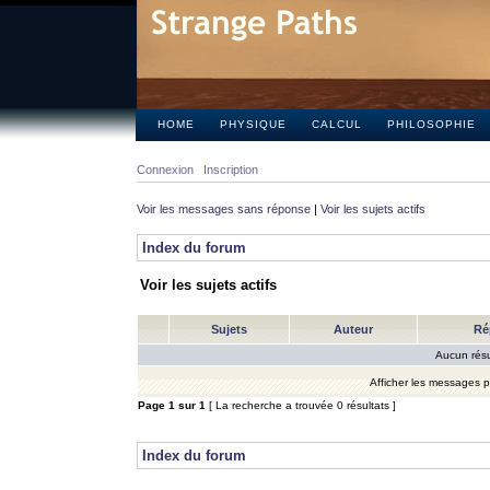
HOME
PHYSIQUE
CALCUL
PHILOSOPHIE
Connexion
Inscription
Voir les messages sans réponse
|
Voir les sujets actifs
Index du forum
Voir les sujets actifs
Sujets
Auteur
Ré
Aucun résu
Afficher les messages 
Page
1
sur
1
[ La recherche a trouvée 0 résultats ]
Index du forum