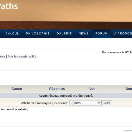
CALCUL
PHILOSOPHIE
GALERIE
NEWS
FORUM
A PROPO
Nous sommes le 07 A
onse
|
Voir les sujets actifs
Auteur
Réponses
Vus
Der
Aucun résultat approprié n’a été trouvé.
Afficher les messages précédents:
trouvée 0 résultats ]