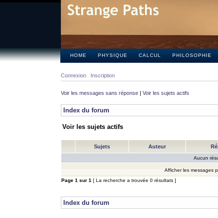
HOME
PHYSIQUE
CALCUL
PHILOSOPHIE
Connexion
Inscription
Voir les messages sans réponse
|
Voir les sujets actifs
Index du forum
Voir les sujets actifs
Sujets
Auteur
Ré
Aucun résu
Afficher les messages 
Page
1
sur
1
[ La recherche a trouvée 0 résultats ]
Index du forum