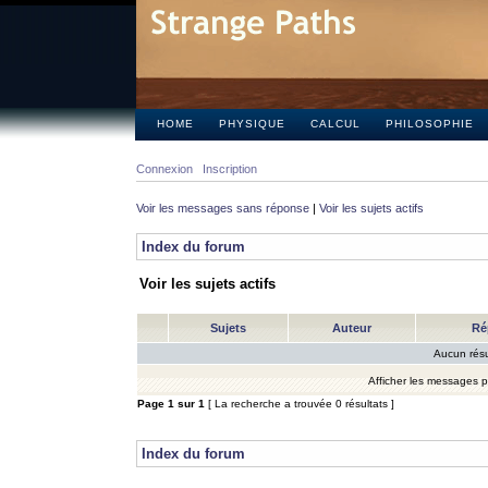
HOME
PHYSIQUE
CALCUL
PHILOSOPHIE
Connexion
Inscription
Voir les messages sans réponse
|
Voir les sujets actifs
Index du forum
Voir les sujets actifs
Sujets
Auteur
Ré
Aucun résu
Afficher les messages 
Page
1
sur
1
[ La recherche a trouvée 0 résultats ]
Index du forum