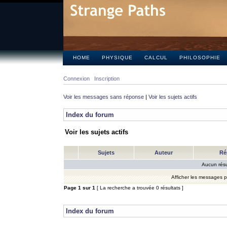
HOME
PHYSIQUE
CALCUL
PHILOSOPHIE
Connexion
Inscription
Voir les messages sans réponse
|
Voir les sujets actifs
Index du forum
Voir les sujets actifs
Sujets
Auteur
Ré
Aucun résu
Afficher les messages 
Page
1
sur
1
[ La recherche a trouvée 0 résultats ]
Index du forum