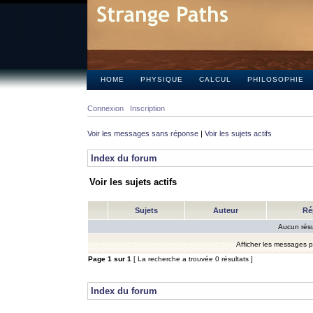
HOME
PHYSIQUE
CALCUL
PHILOSOPHIE
Connexion
Inscription
Voir les messages sans réponse
|
Voir les sujets actifs
Index du forum
Voir les sujets actifs
Sujets
Auteur
Ré
Aucun résu
Afficher les messages 
Page
1
sur
1
[ La recherche a trouvée 0 résultats ]
Index du forum