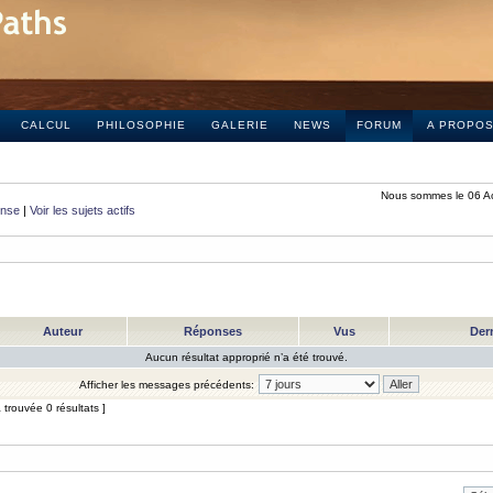
CALCUL
PHILOSOPHIE
GALERIE
NEWS
FORUM
A PROPO
Nous sommes le 06 A
onse
|
Voir les sujets actifs
Auteur
Réponses
Vus
Der
Aucun résultat approprié n’a été trouvé.
Afficher les messages précédents:
trouvée 0 résultats ]